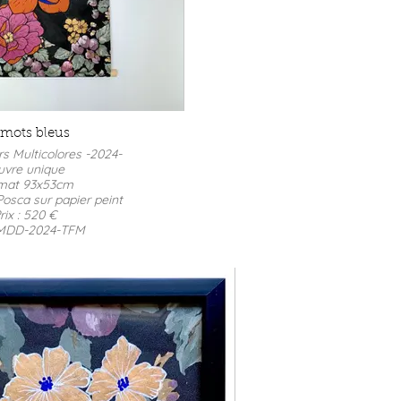
 mots bleus
rs Multicolores -2024-
vre unique
mat 93x53cm
Posca sur papier peint
rix : 520 €
 MDD-2024-TFM