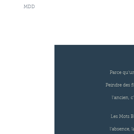
MDD
Parce qu’une
Peindre des f
l’ancien, c
Les Mots B
l’absence, 