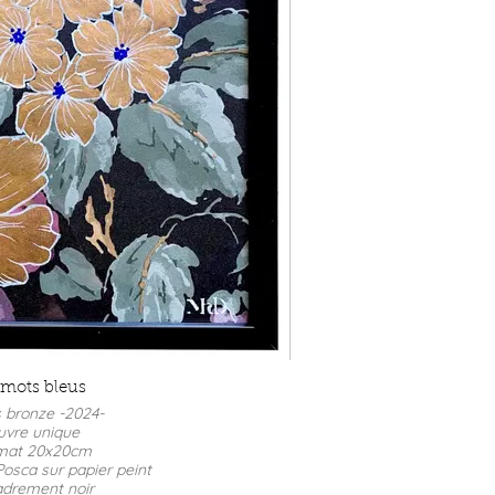
 mots bleus
s bronze -2024-
vre unique
mat 20x20cm
Posca sur papier peint
drement noir