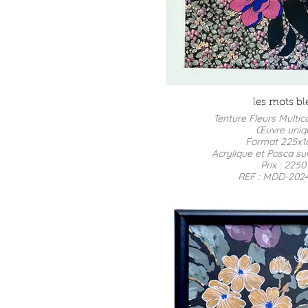
les mots bl
Tenture Fleurs Multic
Œuvre uni
Format 225x
Acrylique et Posca sur
Prix : 2250
REF : MDD-202