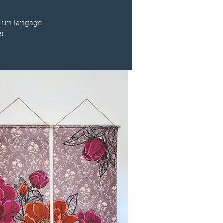
nt un langage
r.