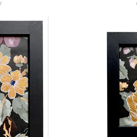
€
CFBK-A4
Réf :