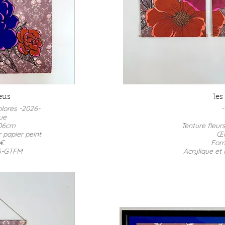
eus
les
olores -2026-
-
que
106cm
Tenture fleur
 papier peint
Œu
 €
For
6-GTFM
Acrylique et 
P
REF : 
Tenture fleur
Œu
For
Acrylique et 
P