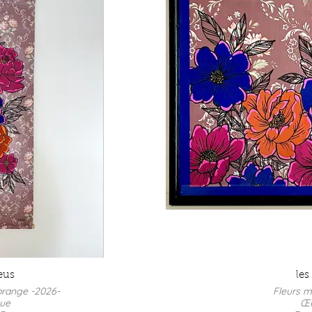
REF : 
Tenture fleur
Œu
For
Acrylique et 
P
REF : 
eus
les
 orange -2026-
Fleurs m
que
Œu