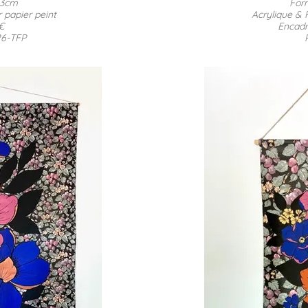
53cm
For
 papier peint
Acrylique & 
 €
Encadr
26-TFP
REF :