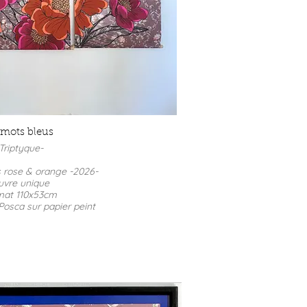
 mots bleus
Triptyque-
s rose & orange -2026-
vre unique
mat 110x53cm
Posca sur papier peint
rix : 480 €
MDD-2026-TFRO1
s rose & orange -2026-
vre unique
mat 110x53cm
Posca sur papier peint
rix : 480 €