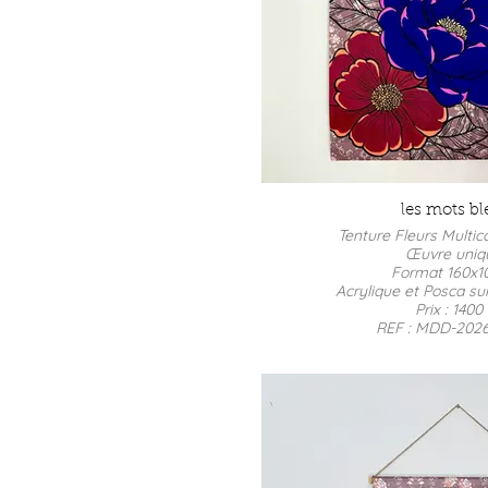
les mots bl
Tenture Fleurs Multic
Œuvre uni
Format 160x
Acrylique et Posca sur
Prix : 1400
REF : MDD-202