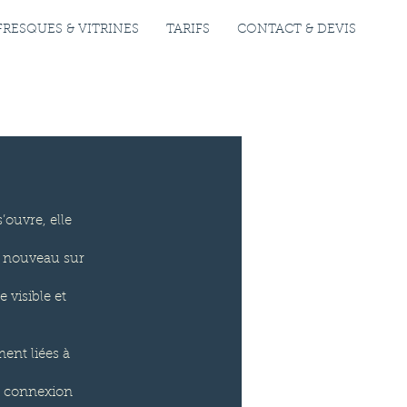
FRESQUES & VITRINES
TARIFS
CONTACT & DEVIS
s’ouvre, elle
de nouveau sur
 visible et
ent liées à
de connexion