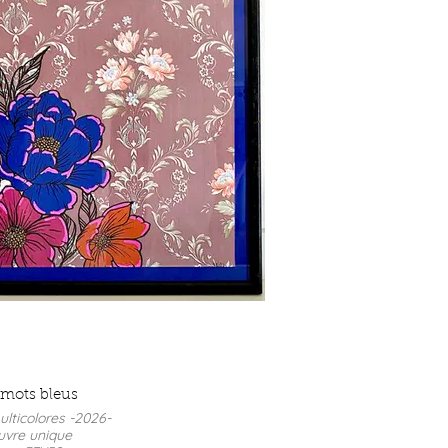
MDD-2026-TFRO2
s rose & orange -2026-
vre unique
mat 110x53cm
Posca sur papier peint
rix : 480 €
MDD-2026-TFRO3
 mots bleus
ulticolores -2026-
vre unique