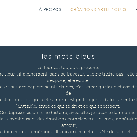
À PROPOS
CRÉATIONS ARTISTIQUES
les mots bleus
La fleur est toujours présente.
 fleur vit pleinement, sans se travestir. Elle ne triche pas : elle 
s’expose, elle existe.
leurs sur des papiers peints chinés, c’est créer quelque chose 
de
’est honorer ce qui a été aimé, c’est prolonger le dialogue entre le
l’invisible, entre ce qui se dit et ce qui se ressent.
Ces tapisseries ont une histoire, avec elles je raconte la mienne.
leus symbolisent des émotions complexes et intimes, généralem
l’amour,
la douceur de la mémoire. Ils incarnent cette quête de sens et 