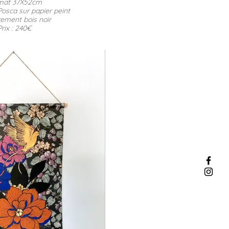
mat 37X52cm
Posca sur papier peint
ement bois noir
Prix : 240€
 MDD-2026-FMCN