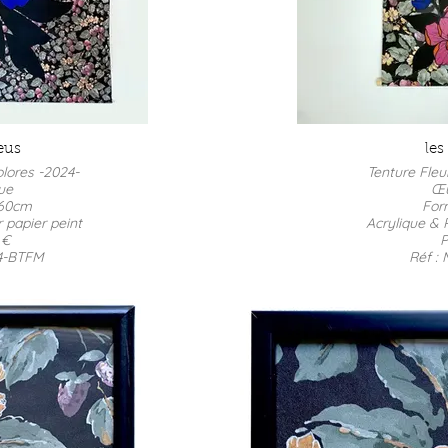
eus
les
olores -2024-
Tenture Fleu
que
Œu
160cm
For
 papier peint
Acrylique & 
 €
P
4-BTFM
Réf :