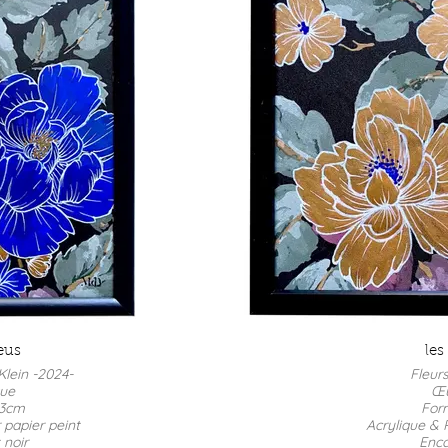
eus
les
Klein -2024-
Fleur
que
Œu
23cm
For
 papier peint
Acrylique & 
noir
Enca