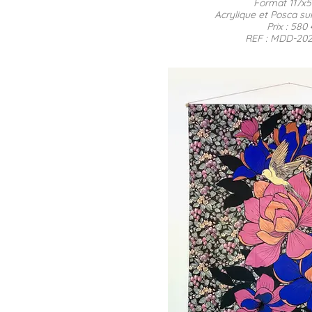
Format 117x
Acrylique et Posca sur
Prix : 580
REF : MDD-20