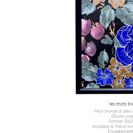
les mots bl
Fleur bronze & bleu 
Œuvre uni
Format 32x
Acrylique & Posca sur
Encadrement 